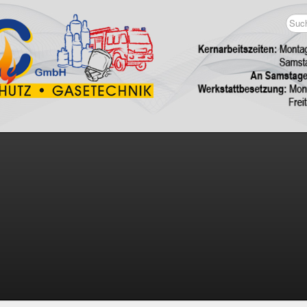
Such
...