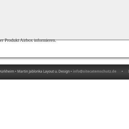
ser Produkt Airbox informieren.
ürkheim • Martin Jablonka Layout u. Design •
info@sitecatemschutz.de
•