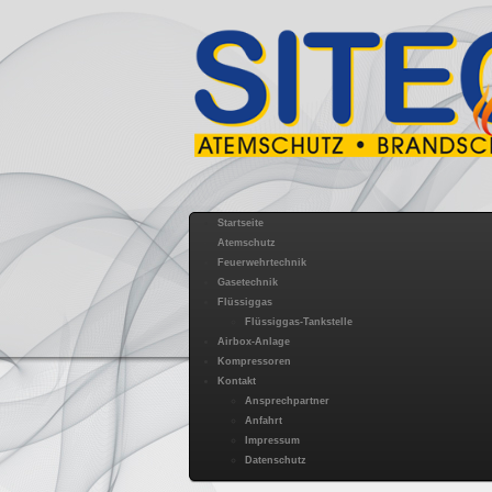
Startseite
Atemschutz
Feuerwehrtechnik
Gasetechnik
Flüssiggas
Flüssiggas-Tankstelle
Airbox-Anlage
Kompressoren
Kontakt
Ansprechpartner
Anfahrt
Impressum
Datenschutz